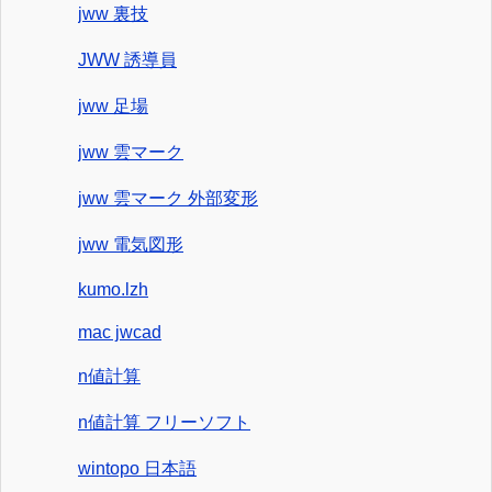
jww 裏技
JWW 誘導員
jww 足場
jww 雲マーク
jww 雲マーク 外部変形
jww 電気図形
kumo.lzh
mac jwcad
n値計算
n値計算 フリーソフト
wintopo 日本語