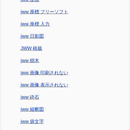
jww 座標 フリーソフト
jww 座標 入力
jww 日影図
JWW 植栽
jww 樹木
jww 画像 印刷されない
jww 画像 表示されない
jww 砕石
jww 縦断図
jww 袋文字