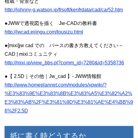
植栽・背景など
http://johnny-g.watson.jp/frsoft/kenfrdata/cad/car52.htm
●JWWで透視図を描く Jw-CADの教科書
http://jwcad.eijingu.com/tousizu.html
●[mixi]jw cad での パースの書き方教えてください –
CAD | mixiコミュニティ
http://mixi.jp/view_bbs.pl?comm_id=7280&id=5358736
●【 2.5D｜その他｜Jw_cad 】- JWW情報館
http://www.homeplannet.com/modules/xpwiki/?
%E3%83%9E%E3%83%8B%E3%83%A5%E3%82%A2%
E3%83%AB%2F%E3%81%9D%E3%81%AE%E4%BB%9
6%2F2.5D
紙に書く時どうするか