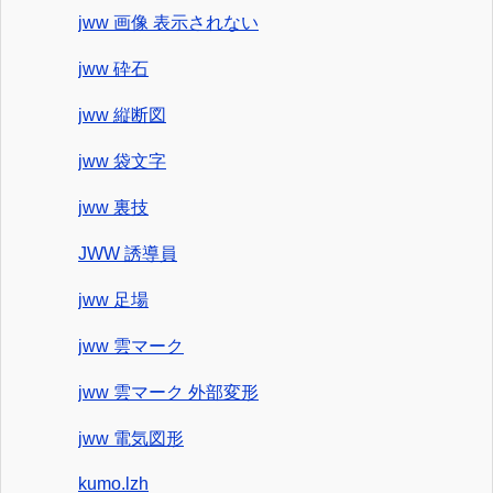
jww 画像 表示されない
jww 砕石
jww 縦断図
jww 袋文字
jww 裏技
JWW 誘導員
jww 足場
jww 雲マーク
jww 雲マーク 外部変形
jww 電気図形
kumo.lzh