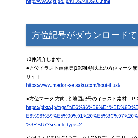
http://www.gsi.go.jp/KIDS/KIDS03.html
方位記号がダウンロードで
↓3件紹介します。
●方位イラスト画像集[100種類以上の方位マーク無
サイト
https://www.madori-seisaku.com/houi-illust/
●方位マーク 方向 北 地図記号のイラスト素材 – PI
https://pixta.jp/tags/%E6%96%B9%E4%BD
E6%96%B9%E5%90%91%20%E5%8C%97%20
%8F%B7?search_type=2