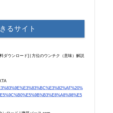
きるサイト
料ダウンロード] | 方位のウンチク（意味）解説
XTA
%8D%E3%83%9E%E3%83%BC%E3%82%AF%20%
%E5%9C%B0%E5%9B%B3%E8%A8%98%E5