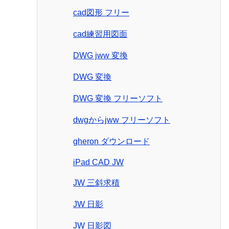
cad図形 フリー
cad練習用図面
DWG jww 変換
DWG 変換
DWG 変換 フリーソフト
dwgからjww フリーソフト
gheron ダウンロード
iPad CAD JW
JW 三斜求積
JW 日影
JW 日影図