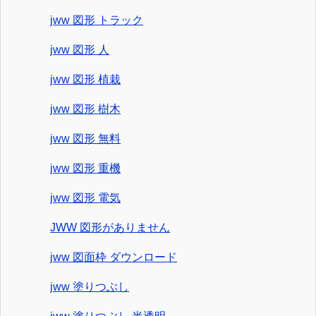
jww 図形 トラック
jww 図形 人
jww 図形 植栽
jww 図形 樹木
jww 図形 無料
jww 図形 重機
jww 図形 電気
JWW 図形がありません
jww 図面枠 ダウンロード
jww 塗りつぶし