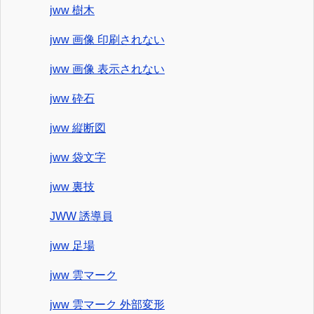
jww 樹木
jww 画像 印刷されない
jww 画像 表示されない
jww 砕石
jww 縦断図
jww 袋文字
jww 裏技
JWW 誘導員
jww 足場
jww 雲マーク
jww 雲マーク 外部変形