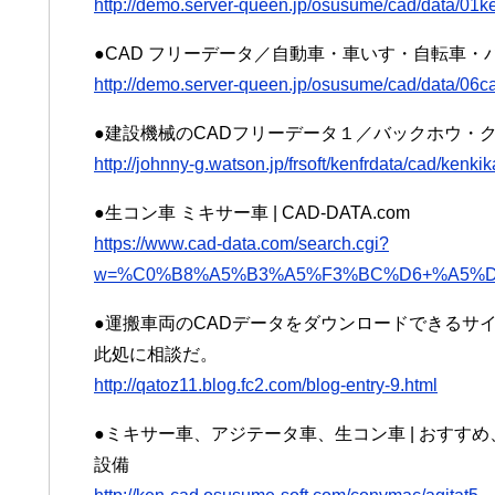
http://demo.server-queen.jp/osusume/cad/data/01k
●CAD フリーデータ／自動車・車いす・自転車・
http://demo.server-queen.jp/osusume/cad/data/06ca
●建設機械のCADフリーデータ１／バックホウ・
http://johnny-g.watson.jp/frsoft/kenfrdata/cad/kenki
●生コン車 ミキサー車 | CAD-DATA.com
https://www.cad-data.com/search.cgi?
w=%C0%B8%A5%B3%A5%F3%BC%D6+%A5%
●運搬車両のCADデータをダウンロードできるサイ
此処に相談だ。
http://qatoz11.blog.fc2.com/blog-entry-9.html
●ミキサー車、アジテータ車、生コン車 | おすす
設備