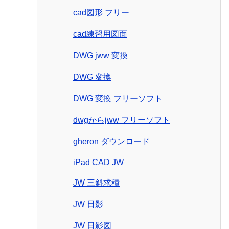
cad図形 フリー
cad練習用図面
DWG jww 変換
DWG 変換
DWG 変換 フリーソフト
dwgからjww フリーソフト
gheron ダウンロード
iPad CAD JW
JW 三斜求積
JW 日影
JW 日影図