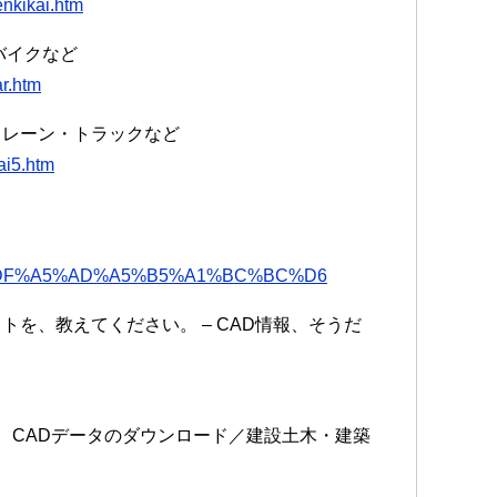
enkikai.htm
バイクなど
r.htm
クレーン・トラックなど
kai5.htm
DF%A5%AD%A5%B5%A1%BC%BC%D6
トを、教えてください。 – CAD情報、そうだ
め、CADデータのダウンロード／建設土木・建築