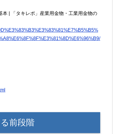
の基本 | 「タキレポ」産業用金物・工業用金物の
/%E3%83%9D%E3%83%B3%E3%83%81%E7%B5%B5%
%A8%E6%8F%8F%E3%81%8D%E6%96%B9/
tml
なる前段階