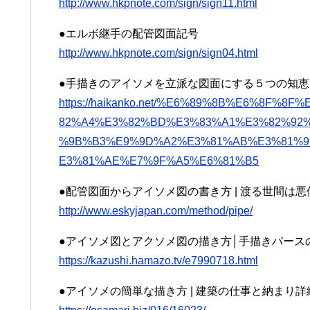
http://www.hkpnote.com/sign/sign11.html
●エルボ継手の配管図面記号
http://www.hkpnote.com/sign/sign04.html
●手描きのアイソメを立派な図面にする５つの知恵 
https://haikanko.net/%E6%89%8B%E6%8F
82%A4%E3%82%BD%E3%83%A1%E3%82%92
%9B%B3%E9%9D%A2%E3%81%AB%E3%81%9
E3%81%AE%E7%9F%A5%E6%81%B5
●配管図面からアイソメ図の書き方 | 渡る世間は
http://www.eskyjapan.com/method/pipe/
●アイソメ図とアクソメ図の描き方│手描きパース
https://kazushi.hamazo.tv/e7990718.html
●アイソメの簡単な描き方 | 建築の仕事と納まり詳