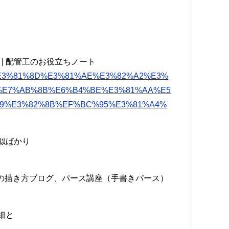
| 配管工のお役立ちノート
%8F%E3%81%8D%E3%81%AE%E3%82%A2%E3%
%E7%AB%8B%E6%B4%BE%E3%81%AA%E5
9%E3%82%8B%EF%BC%95%E3%81%A4%
悪似ばかり
の描き方ブログ、パース講座（手書きパース）
細と