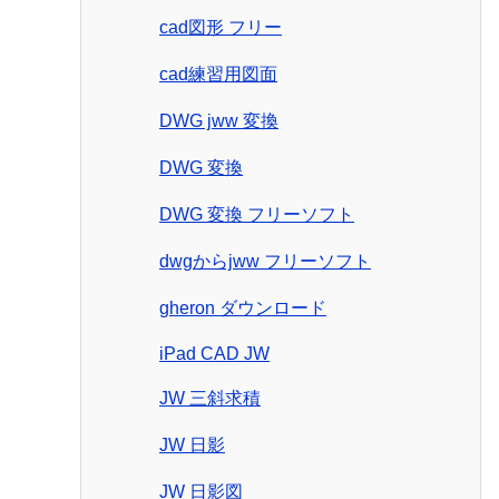
cad図形 フリー
cad練習用図面
DWG jww 変換
DWG 変換
DWG 変換 フリーソフト
dwgからjww フリーソフト
gheron ダウンロード
iPad CAD JW
JW 三斜求積
JW 日影
JW 日影図