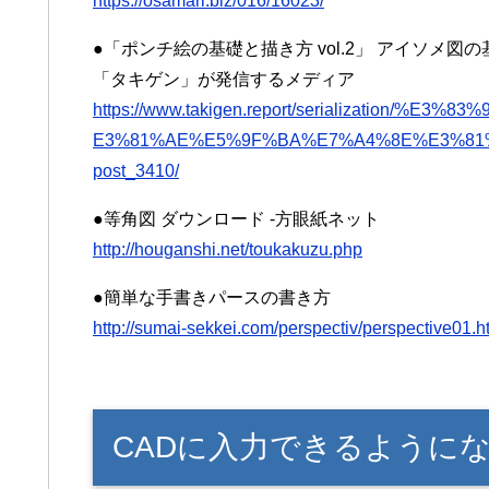
https://osamari.biz/016/16023/
●「ポンチ絵の基礎と描き方 vol.2」 アイソメ図
「タキゲン」が発信するメディア
https://www.takigen.report/serialization
E3%81%AE%E5%9F%BA%E7%A4%8E%E3%81
post_3410/
●等角図 ダウンロード -方眼紙ネット
http://houganshi.net/toukakuzu.php
●簡単な手書きパースの書き方
http://sumai-sekkei.com/perspectiv/perspective01.h
CADに入力できるように